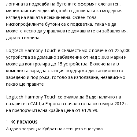
логичната подредба на бутоните оформят елегантен,
минималистичен дизайн, който допринася за модерния
изглед на вашата всекидневна. Освен това
нископрофилните бутони са с подсветка, така че да
можете лесно да управлявате домашните си забавления,
дори в тъмнина.
Logitech Harmony Touch е съвместимо с повече от 225,000
устройства за домашно забавление от над 5,000 марки и
може да контролира до 15 устройства. Включената в
комплекта зарядна станция поддържа дистанционното
заредено и под ръка, готово за използване, независимо
какво ще правите.
Logitech Harmony Touch се очаква да бъде налично на
пазарите в САЩ и Европа в началото на октомври 2012 г.
на препоръчителна крайна цена от €179.99.
PREVIOUS
Андреа посрещна Кубрат на летището с целувка