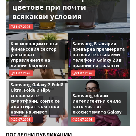
цветове при почти
всякакви условия
31.07.2026
Как иновациите във
Samsung България
финансовия сектор
превърна премиерата
улесняват
на новите сгъваеми
управлението на
телефони Galaxy Z8 в
личния бюджет
празник на таланти
31.07.2026
23.07.2026
Samsung Galaxy Z Fold8
Ultra, Fold8 и Flip8:
сгъваемите
Samsung обяви
смартфони, които се
интелигентни очила
адаптират към твоя
като част от
начин на живот
екосистемата Galaxy
22.07.2026
22.07.2026
ПОСЛЕДНИ ПУБЛИКАЦИИ