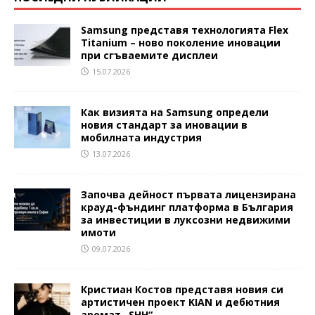
Samsung представя технологията Flex
Titanium – ново поколение иновации
при сгъваемите дисплеи
15.07.2026
Как визията на Samsung определи
новия стандарт за иновации в
мобилната индустрия
13.07.2026
Започва дейност първата лицензирана
крауд-фъндинг платформа в България
за инвестиции в луксозни недвижими
имоти
09.07.2026
Кристиан Костов представя новия си
артистичен проект KIAN и дебютния
аромат „SHH“