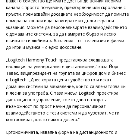
вашето семейство ще имате достъп до всички любими
канали с просто почукване, прехвърляне или скролване с
пръсти, премахвайки досадната необходимост да помните
номера на канали и да навигирате из дълги екранни
указания. Можете да персонализирате взаимодействието
с домашните системи, за да намирате бързо и лесно
всичките си любими забавления – от телевизия и филми
до игри и музика – с едно докосване.
„Logitech Harmony Touch представлява следващата
еволюция на универсалните дистанционни,” каза Йорг
Тевес, вицепрезидент на групата за цифров дом и бизнес
в Logitech. „Днес хората ценят удобството и искат
домашни системи за забавление, които са впечатляващи
и лесни за употреба. С тази мисъл Logitech проектира
дистанционно управление, което дава на хората
възможност по прост начин да персонализират
взаимодействието с тези системи и да чувстват, че ги
контролират, както никога досега.”
Ергономичната, изваяна форма на дистанционното и