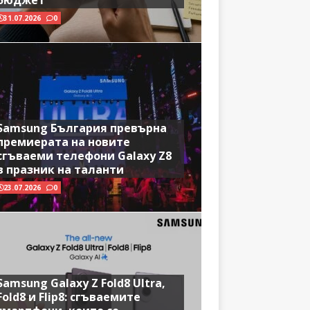
бюджет
31.07.2026
0
Samsung България превърна
премиерата на новите
сгъваеми телефони Galaxy Z8
в празник на таланти
23.07.2026
0
Samsung Galaxy Z Fold8 Ultra,
Fold8 и Flip8: сгъваемите