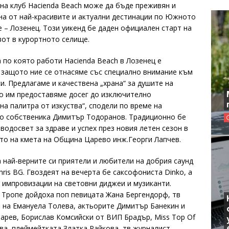
ина клуб Hacienda Beach може да бъде преживян и
дна от най-красивите и актуални дестинации по Южното
 – Лозенец. Този уикенд бе даден официален старт на
от в курортното селище.
 по която работи Hacienda Beach в Лозенец е
 защото ние се отнасяме със специално внимание към
и. Предлагаме и качествена „храна“ за душите на
то им предоставяме досег до изключително
на палитра от изкуства“, сподели по време на
о собственика Димитър Тодоранов. Традиционно бе
водосвет за здраве и успех през новия летен сезон в
то на кмета на Община Царево инж.Георги Лапчев.
най-верните си приятели и любители на добрия саунд
hris BG. Гвоздеят на вечерта бе саксофониста Dinko, а
 импровизации на световни диджеи и музиканти.
 Тропе дойдоха поп певицата Жана Бергендорф, тв
 на Емануела Толева, актьорите Димитър Банекин и
арев, Борислав Комсийски от ВИП Брадър, Miss Top Of
ва, плеймейтката Златка Райкова, тв журналист