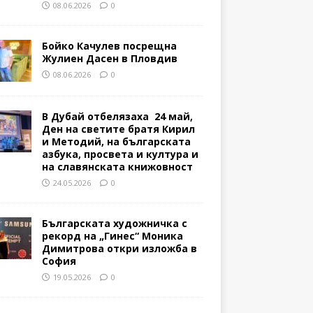
08.06.2026
0
Бойко Качулев посрещна
Жулиен Дасен в Пловдив
08.06.2026
0
В Дубай отбелязаха 24 май,
Ден на светите братя Кирил
и Методий, на българската
азбука, просвета и култура и
на славянската книжовност
24.05.2026
0
Българската художничка с
рекорд на „Гинес“ Моника
Димитрова откри изложба в
София
19.05.2026
0