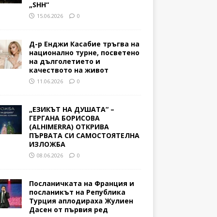
„SHH“
15.06.2026
0
Д-р Енджи Касабие тръгва на
национално турне, посветено
на дълголетието и
качеството на живот
11.06.2026
0
„ЕЗИКЪТ НА ДУШАТА“ –
ГЕРГАНА БОРИСОВА
(ALHIMERRA) ОТКРИВА
ПЪРВАТА СИ САМОСТОЯТЕЛНА
ИЗЛОЖБА
08.06.2026
0
Посланичката на Франция и
посланикът на Република
Турция аплодираха Жулиен
Дасен от първия ред