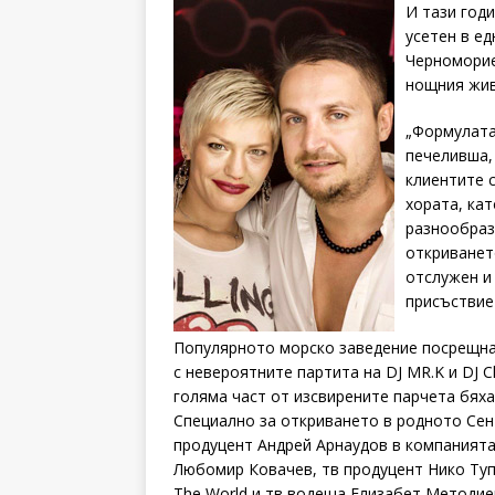
И тази год
усетен в е
Черноморие
нощния жив
„Формулата
печеливша,
клиентите с
хората, ка
разнообраз
откриванет
отслужен и 
присъствие
Популярното морско заведение посрещна 
с невероятните партита на DJ MR.K и DJ C
голяма част от изсвирените парчета бяха
Специално за откриването в родното Сен
продуцент Андрей Арнаудов в компанията
Любомир Ковачев, тв продуцент Нико Туп
The World и тв водеща Елизабет Методие