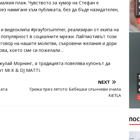
малкия плаж. Чувството за хумор на Стефан е
рез намигане към публиката, без да бъде назидателен,
и видеоклипа #prayforsummer, реализиран от екипа на
а популярност в социалните мрежи. Лайтмотивът този
 отговор на нашите молитви, съкровени желания и дори
това, което сме си пожелали…
жулай Морнинг, а традицията повелява купонът да
т Mr.K & DJ MATTI.
NEXT
вата
Грижа през лятото: Бебешки слънчеви очила
KiETLA
ПОС