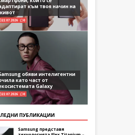
смартфони, които се
адаптират към твоя начин на
живот
22.07.2026
0
Samsung обяви интелигентни
очила като част от
екосистемата Galaxy
22.07.2026
0
ЛЕДНИ ПУБЛИКАЦИИ
Samsung представя
технологията Flex Titanium –