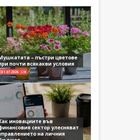
Мушкатата – пъстри цветове
при почти всякакви условия
31.07.2026
0
Как иновациите във
финансовия сектор улесняват
управлението на личния