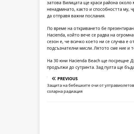
затова Вилицата ще краси района около 
ненадминато, както и способността му, ч
да отправя важни послания.
По време на откриването бе презентиран 
Hacienda, който вече се радва на огромн
сезон е, че всичко което ни се случва е
подсъзнателни мисли. Лятото сме ние и 
На 30 юни Hacienda Beach ще посрещне Д
продължи до сутринта. Зад пулта ще бъда
PREVIOUS
Защита на бебешките очи от ултравиолето
соларна радиация