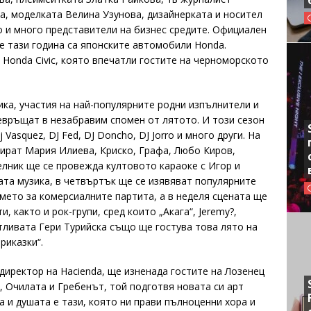
а, моделката Велина Узунова, дизайнерката и носител
то и много представители на бизнес средите. Официален
е тази година са японските автомобили Honda.
 Honda Civic, която впечатли гостите на черноморското
ика, участия на най-популярните родни изпълнители и
ревръщат в незабравим спомен от лятото. И този сезон
 Vasquez, DJ Fed, DJ Doncho, DJ Jorro и много други. На
тират Мария Илиева, Криско, Графа, Любо Киров,
делник ще се провежда култовото караоке с Игор и
ата музика, в четвъртък ще се изявяват популярните
мето за комерсиалните партита, а в неделя сцената ще
, както и рок-групи, сред които „Акага“, Jeremy?,
антливата Гери Турийска също ще гостува това лято на
риказки“.
директор на Hacienda, ще изненада гостите на Лозенец
, Очилата и Гребенът, той подготвя новата си арт
а и душата е тази, която ни прави пълноценни хора и