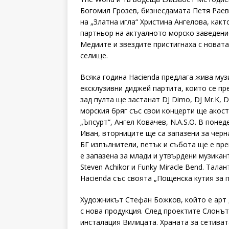
Богомил Грозев, бизнесдамата Петя Раев
на „Златна игла“ Христина Ангелова, как
партньор на актуалното морско заведени
Медиите и звездите пристигнаха с новата
селище.
Всяка година Hacienda предлага жива муз
ексклузивни диджей партита, които се п
зад пулта ще застанат DJ Dimo, DJ Mr.K, Dj
морския бряг със свои концерти ще акос
„Ъпсурт“, Ангел Ковачев, N.A.S.O. В поне
Иван, вторниците ще са запазени за черн
БГ изпълнители, петък и събота ще е вре
е запазена за млади и утвърдени музиканти
Steven Achikor и Funky Miracle Bend. Тал
Hacienda със своята „Пощенска кутия за п
Художникът Стефан Божков, който е арт 
с нова продукция. След проектите Слонът
инсталация Вилицата. Храната за сетиват