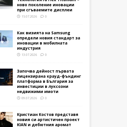
ново поколение иновации
при сгъваемите дисплеи
15.07.2026
0
Как визията на Samsung
определи новия стандарт за
иновации в мобилната
индустрия
13.07.2026
0
Започва дейност първата
лицензирана крауд-фъндинг
платформа в България за
инвестиции в луксозни
недвижими имоти
09.07.2026
0
Кристиан Костов представя
новия си артистичен проект
KIAN и дебютния аромат