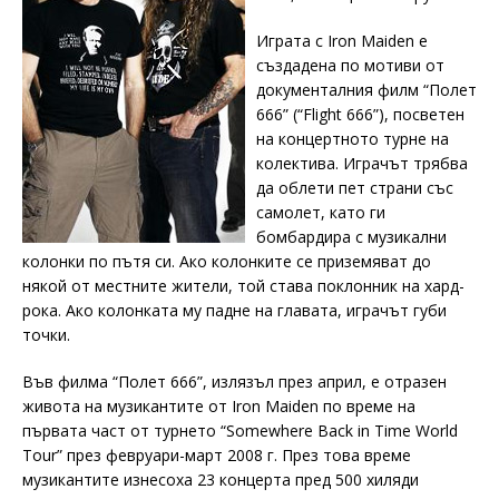
Играта с Iron Maiden е
създадена по мотиви от
документалния филм “Полет
666” (“Flight 666”), посветен
на концертното турне на
колектива. Играчът трябва
да облети пет страни със
самолет, като ги
бомбардира с музикални
колонки по пътя си. Ако колонките се приземяват до
някой от местните жители, той става поклонник на хард-
рока. Ако колонката му падне на главата, играчът губи
точки.
Във филма “Полет 666”, излязъл през април, е отразен
живота на музикантите от Iron Maiden по време на
първата част от турнето “Somewhere Back in Time World
Tour” през февруари-март 2008 г. През това време
музикантите изнесоха 23 концерта пред 500 хиляди