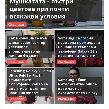
Мушкатата – пъстри
цветове при почти
всякакви условия
31.07.2026
Как иновациите във
Samsung България
финансовия сектор
превърна премиерата
улесняват
на новите сгъваеми
управлението на
телефони Galaxy Z8 в
личния бюджет
празник на таланти
31.07.2026
23.07.2026
Samsung Galaxy Z Fold8
Ultra, Fold8 и Flip8:
сгъваемите
Samsung обяви
смартфони, които се
интелигентни очила
адаптират към твоя
като част от
начин на живот
екосистемата Galaxy
22.07.2026
22.07.2026