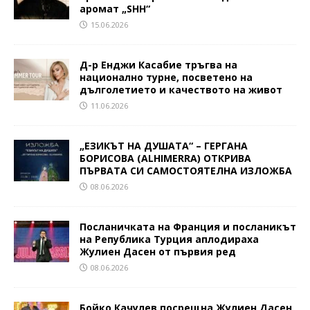
аромат „SHH“
15.06.2026
Д-р Енджи Касабие тръгва на
национално турне, посветено на
дълголетието и качеството на живот
11.06.2026
„ЕЗИКЪТ НА ДУШАТА“ – ГЕРГАНА
БОРИСОВА (ALHIMERRA) ОТКРИВА
ПЪРВАТА СИ САМОСТОЯТЕЛНА ИЗЛОЖБА
08.06.2026
Посланичката на Франция и посланикът
на Република Турция аплодираха
Жулиен Дасен от първия ред
08.06.2026
Бойко Качулев посрещна Жулиен Дасен