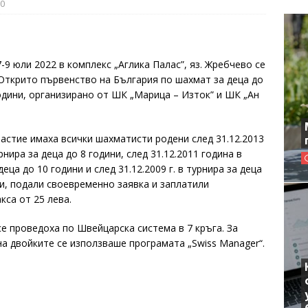
0
-9 юли 2022 в комплекс „Аглика Палас”, яз. Жребчево се
I Открито първенство на България по шахмат за деца до
години, организирано от ШК „Марица – Изток” и ШК „Ан
частие имаха всички шахматисти родени след 31.12.2013
рнира за деца до 8 години, след 31.12.2011 година в
деца до 10 години и след 31.12.2009 г. в турнира за деца
ни, подали своевременно заявка и заплатили
кса от 25 лева.
е проведоха по Швейцарска система в 7 кръга. За
на двойките се използваше програмата „Swiss Manager“.