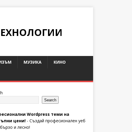
ТЕХНОЛОГИИ
ИЗЪМ
МУЗИКА
КИНО
ch
Search
есионални Wordpress теми на
ъпни цени!
- Създай професионален уеб
 бързо и лесно!