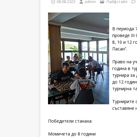
08.08.2023
admin
Лайфстайл
В периода 7
проведе II
8, 10 и 12 
Пасан”.
Право на у
година в ту
турнира за 
до 12 годи
турнирна та
Турнирите с
съставяне 
Победители станаха:
Момичета до 8 години