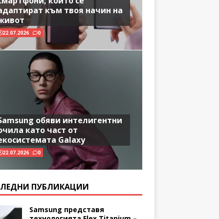
смартфони, които се
адаптират към твоя начин на
живот
22.07.2026
0
Samsung обяви интелигентни
очила като част от
екосистемата Galaxy
22.07.2026
0
ЛЕДНИ ПУБЛИКАЦИИ
Samsung представя
технологията Flex Titanium –