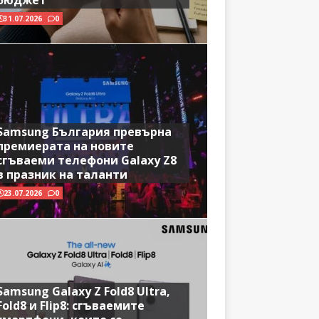
бюджет
31.07.2026
0
Samsung България превърна
премиерата на новите
сгъваеми телефони Galaxy Z8
в празник на таланти
23.07.2026
0
Samsung Galaxy Z Fold8 Ultra,
Fold8 и Flip8: сгъваемите