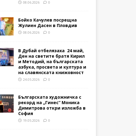
08.06.2026
0
Бойко Качулев посрещна
Жулиен Дасен в Пловдив
08.06.2026
0
В Дубай отбелязаха 24 май,
Ден на светите братя Кирил
и Методий, на българската
азбука, просвета и култура и
на славянската книжовност
24.05.2026
0
Българската художничка с
рекорд на „Гинес“ Моника
Димитрова откри изложба в
София
19.05.2026
0