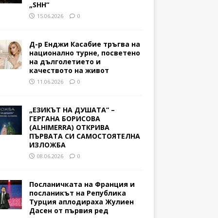
„SHH“
15.06.2026
0
Д-р Енджи Касабие тръгва на
национално турне, посветено
на дълголетието и
качеството на живот
11.06.2026
0
„ЕЗИКЪТ НА ДУШАТА“ –
ГЕРГАНА БОРИСОВА
(ALHIMERRA) ОТКРИВА
ПЪРВАТА СИ САМОСТОЯТЕЛНА
ИЗЛОЖБА
08.06.2026
0
Посланичката на Франция и
посланикът на Република
Турция аплодираха Жулиен
Дасен от първия ред