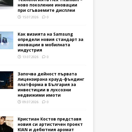
ново поколение иновации
при сгъваемите дисплеи
15.07.2026
0
Как визията на Samsung
определи новия стандарт за
иновации в мобилната
индустрия
13.07.2026
0
Започва дейност първата
лицензирана крауд-фъндинг
платформа в България за
инвестиции в луксозни
недвижими имоти
09.07.2026
0
Кристиан Костов представя
новия си артистичен проект
KIAN и дебютния аромат