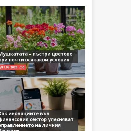
Мушкатата – пъстри цветове
при почти всякакви условия
31.07.2026
0
Как иновациите във
финансовия сектор улесняват
управлението на личния