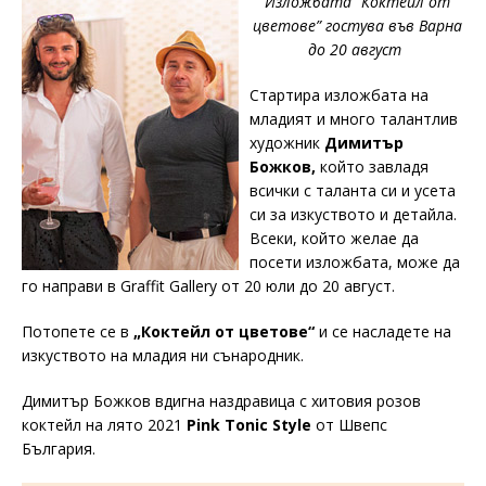
Изложбата “Коктейл от
цветове” гостува във Варна
до 20 август
Стартира изложбата на
младият и много талантлив
художник
Димитър
Божков,
който завладя
всички с таланта си и усета
си за изкуството и детайла.
Всеки, който желае да
посети изложбата, може да
го направи в Graffit Gallery от 20 юли до 20 август.
Потопете се в
„Коктейл от цветове“
и се насладете на
изкуството на младия ни сънародник.
Димитър Божков вдигна наздравица с хитовия розов
коктейл на лято 2021
Pink Tonic Style
от Швепс
България.