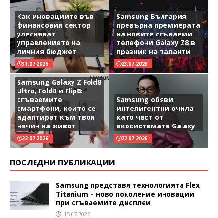
Как иновациите във
Samsung България
финансовия сектор
превърна премиерата
улесняват
на новите сгъваеми
управлението на
телефони Galaxy Z8 в
личния бюджет
празник на таланти
31.07.2026
23.07.2026
Samsung Galaxy Z Fold8
Ultra, Fold8 и Flip8:
сгъваемите
Samsung обяви
смартфони, които се
интелигентни очила
адаптират към твоя
като част от
начин на живот
екосистемата Galaxy
22.07.2026
22.07.2026
ПОСЛЕДНИ ПУБЛИКАЦИИ
Samsung представя технологията Flex
Titanium – ново поколение иновации
при сгъваемите дисплеи
15.07.2026