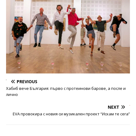
PREVIOUS
Хабиб вече България: първо с протеинови барове, а после и
лично
NEXT
EVA провокира с новия си музикален проект “Искам те сега”