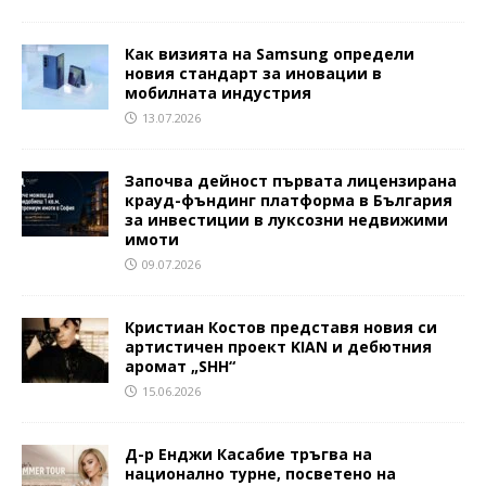
Как визията на Samsung определи
новия стандарт за иновации в
мобилната индустрия
13.07.2026
Започва дейност първата лицензирана
крауд-фъндинг платформа в България
за инвестиции в луксозни недвижими
имоти
09.07.2026
Кристиан Костов представя новия си
артистичен проект KIAN и дебютния
аромат „SHH“
15.06.2026
Д-р Енджи Касабие тръгва на
национално турне, посветено на