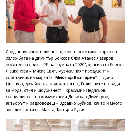
Сред популярните личности, които посетиха старта на
изложбата на Димитър Божков бяха Атанас Лазаров,
носител на приза “PR на годината 2020”, красивата Яненка
Люцканова – Мисис Свят, музикалният продуцент и
собственик на марката “
Мистър България
” – Доно
Цветков, дизайнерът и двигател на „Годишните награди
за мода, стил и шоубизнес“ – Красимир Недялков,
специалистът по комуникации Десислав Димитров,
актьорът и радиоводещ – Здравко Буйнов, както и много
звездни гости от Малта, Кипър и Русия.