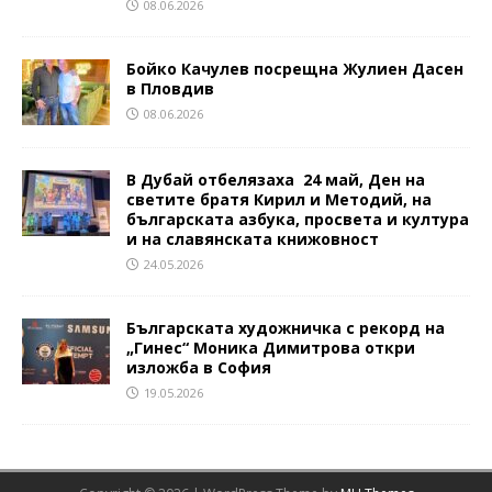
08.06.2026
Бойко Качулев посрещна Жулиен Дасен
в Пловдив
08.06.2026
В Дубай отбелязаха 24 май, Ден на
светите братя Кирил и Методий, на
българската азбука, просвета и култура
и на славянската книжовност
24.05.2026
Българската художничка с рекорд на
„Гинес“ Моника Димитрова откри
изложба в София
19.05.2026