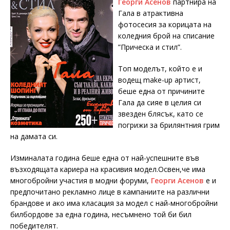
Георги Асенов
партнира на
Гала в атрактивна
фотосесия за корицата на
коледния брой на списание
”Прическа и стил”.
Топ моделът, който е и
водещ make-up артист,
беше една от причините
Гала да сияе в целия си
звезден блясък, като се
погрижи за брилянтния грим
на дамата си.
Изминалата година беше една от най-успешните във
възходящата кариера на красивия модел.Освен,че има
многобройни участия в модни форуми,
Георги Асенов
е и
предпочитано рекламно лице в кампаниите на различни
брандове и ако има класация за модел с най-многобройни
билбордове за една година, несъмнено той би бил
победителят.