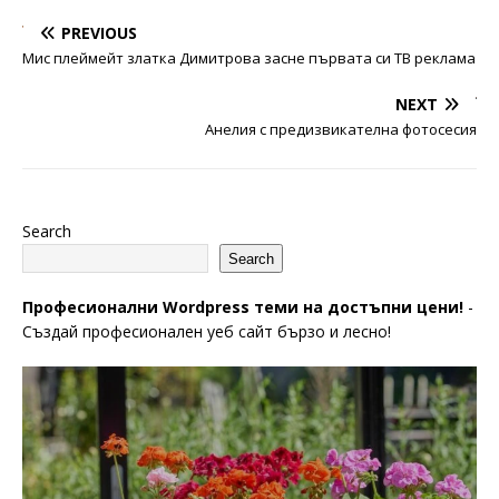
PREVIOUS
Мис плеймейт златка Димитрова засне първата си ТВ реклама
NEXT
Анелия с предизвикателна фотосесия
Search
Search
Професионални Wordpress теми на достъпни цени!
-
Създай професионален уеб сайт бързо и лесно!