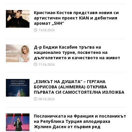
Кристиан Костов представя новия си
артистичен проект KIAN и дебютния
аромат „SHH“
15.06.2026
Д-р Енджи Касабие тръгва на
национално турне, посветено на
дълголетието и качеството на живот
11.06.2026
„ЕЗИКЪТ НА ДУШАТА“ – ГЕРГАНА
БОРИСОВА (ALHIMERRA) ОТКРИВА
ПЪРВАТА СИ САМОСТОЯТЕЛНА ИЗЛОЖБА
08.06.2026
Посланичката на Франция и посланикът
на Република Турция аплодираха
Жулиен Дасен от първия ред