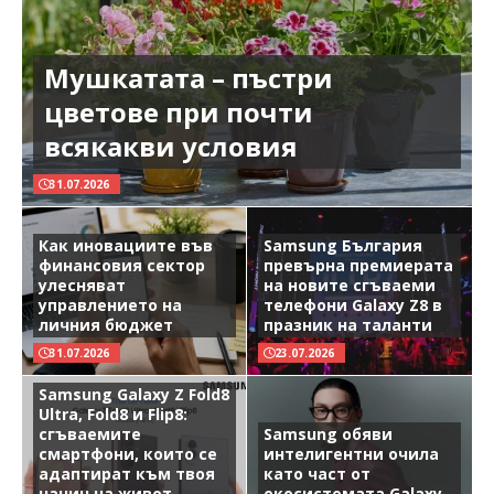
Мушкатата – пъстри
цветове при почти
всякакви условия
31.07.2026
Как иновациите във
Samsung България
финансовия сектор
превърна премиерата
улесняват
на новите сгъваеми
управлението на
телефони Galaxy Z8 в
личния бюджет
празник на таланти
31.07.2026
23.07.2026
Samsung Galaxy Z Fold8
Ultra, Fold8 и Flip8:
сгъваемите
Samsung обяви
смартфони, които се
интелигентни очила
адаптират към твоя
като част от
начин на живот
екосистемата Galaxy