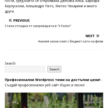
гости, сред които се открояваха Джесика Алба, Барбара
Берлускони, Алешандре Пато, Матео Чекарини и много
други.
PREVIOUS
Стела отпадна от напреварата в “X Factor”
NEXT
Анелия засне клип с бюджет като на филм
Search
Search
Професионални Wordpress теми на достъпни цени!
-
Създай професионален уеб сайт бързо и лесно!