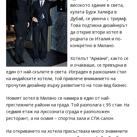
високото здание в света,
кулата Бурж Халифа в
Дубай, се увенча с триумф.
Това подтикна дизайнерът
да открие втори хотел в
родната си Италия и по-
конкретно в Милано.
Хотелът “Армани”, както се
и очакваше, се превърна в
един от най-скъпите в света. Изграден в разкошния стил
на индийските хотели, той привлече вниманието на
прочутия дизайнер върху развитието на този вид бизнес.
Новият хотел в Милано се намира в един от най-
престижните райони на града. Той разполага с 95 стаи. На
седмия етаж на луксозната сграда е разположен
ресторант, а на осмия – спортна зала и СПА-салон.
На откриването на хотела присъстваха много знаменити