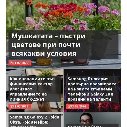
Мушкатата – пъстри
цветове при почти
всякакви условия
31.07.2026
Как иновациите във
Samsung България
финансовия сектор
превърна премиерата
улесняват
на новите сгъваеми
управлението на
телефони Galaxy Z8 в
личния бюджет
празник на таланти
31.07.2026
23.07.2026
Samsung Galaxy Z Fold8
Ultra, Fold8 и Flip8: