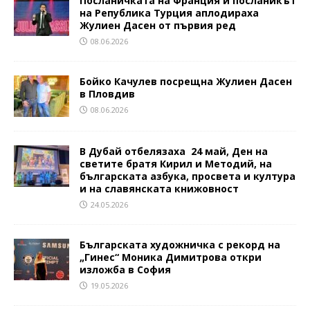
Посланичката на Франция и посланикът
на Република Турция аплодираха
Жулиен Дасен от първия ред
08.06.2026
Бойко Качулев посрещна Жулиен Дасен
в Пловдив
08.06.2026
В Дубай отбелязаха 24 май, Ден на
светите братя Кирил и Методий, на
българската азбука, просвета и култура
и на славянската книжовност
24.05.2026
Българската художничка с рекорд на
„Гинес“ Моника Димитрова откри
изложба в София
19.05.2026