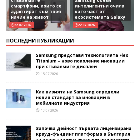
сгъваемите
Samsung обяви
смартфони, които се
интелигентни очила
адаптират към твоя
като част от
начин на живот
екосистемата Galaxy
22.07.2026
22.07.2026
ПОСЛЕДНИ ПУБЛИКАЦИИ
Samsung представя технологията Flex
Titanium – ново поколение иновации
при сгъваемите дисплеи
15.07.2026
Как визията на Samsung определи
новия стандарт за иновации в
мобилната индустрия
13.07.2026
Започва дейност първата лицензирана
крауд-фъндинг платформа в България
за инвестиции в луксозни недвижими