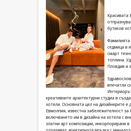
Красивата 
отпразнувах
бутиков хот
Фамилията 
седмица в 
смарт техн
топлина. У
Пловдив и з
Здравослов
впечатли си
Интериорът 
креативните архитектурни студиа в създа
хотели. Основната цел на дизайнерите е 
Евмолпия, известна забележителност за 
включването им в дизайна на хотела с в
златни арт композиции, инкорпорирани в
отразяват архитипната връзка с миналото