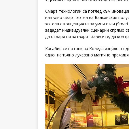
Смарт технологии са поглед към иновации
напълно смарт хотел на Балканския полу
хотела с концепцията за умни стаи (Smar
зададат индивидуални сценарии спрямо св
да отварят и затварят завесите, да конт
Касабие се потопи за Коледа изцяло в е
едно напълно луксозно магично преживя