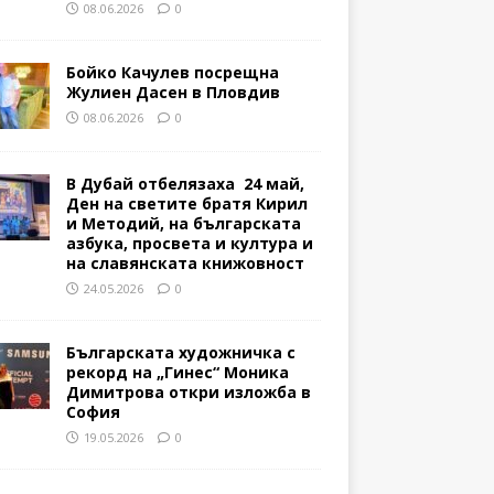
08.06.2026
0
Бойко Качулев посрещна
Жулиен Дасен в Пловдив
08.06.2026
0
В Дубай отбелязаха 24 май,
Ден на светите братя Кирил
и Методий, на българската
азбука, просвета и култура и
на славянската книжовност
24.05.2026
0
Българската художничка с
рекорд на „Гинес“ Моника
Димитрова откри изложба в
София
19.05.2026
0