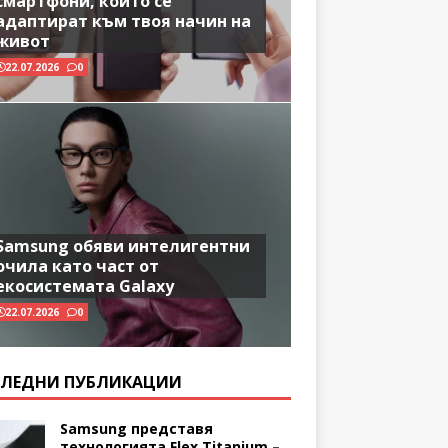
смартфони, които се
адаптират към твоя начин на
живот
22.07.2026
0
Samsung обяви интелигентни
очила като част от
екосистемата Galaxy
22.07.2026
0
ЛЕДНИ ПУБЛИКАЦИИ
Samsung представя
технологията Flex Titanium –