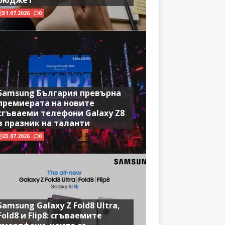
бюджет
31.07.2026
0
Samsung България превърна
премиерата на новите
сгъваеми телефони Galaxy Z8
в празник на таланти
23.07.2026
0
Samsung Galaxy Z Fold8 Ultra,
Fold8 и Flip8: сгъваемите