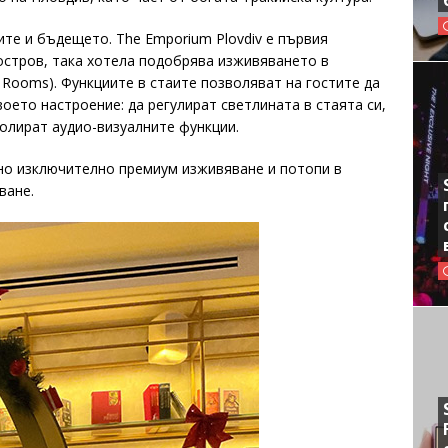
те и бъдещето. The Emporium Plovdiv e първия
остров, така хотела подобрява изживяването в
t Rooms). Функциите в стаите позволяват на гостите да
оето настроение: да регулират светлината в стаята си,
ролират аудио-визуалните функции.
дно изключително премиум изживяване и потопи в
ване.