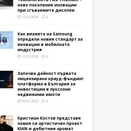
ново поколение иновации
при сгъваемите дисплеи
15.07.2026
0
Как визията на Samsung
определи новия стандарт за
иновации в мобилната
индустрия
13.07.2026
0
Започва дейност първата
лицензирана крауд-фъндинг
платформа в България за
инвестиции в луксозни
недвижими имоти
09.07.2026
0
Кристиан Костов представя
новия си артистичен проект
KIAN и дебютния аромат