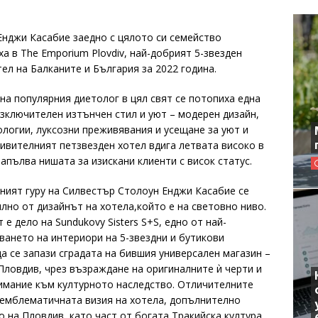
Енджи Касабие заедно с цялото си семейство
а в The Emporium Plovdiv, най-добрият 5-звезден
ел на Балканите и България за 2022 година.
на популярния диетолог в цял свят се потопиха една
изключителен изтънчен стил и уют – модерен дизайн,
ологии, луксозни преживявания и усещане за уют и
дивителният петзвезден хотел вдига летвата високо в
апълва нишата за изискани клиенти с висок статус.
ният гуру на Силвестър Столоун Енджи Касабие се
лно от дизайнът на хотела,който е на световно ниво.
е дело на Sundukovy Sisters S+S, едно от най-
ването на интериори на 5-звездни и бутикови
да се запази сградата на бившия универсален магазин –
Пловдив, чрез възраждане на оригиналните ѝ черти и
нимание към културното наследство. Отличителните
 емблематичната визия на хотела, допълнително
 на Пловдив, като част от богата Тракийска култура.