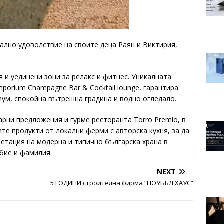
ално удоволствие на своите деца Раян и Виктирия,
и уединени зони за релакс и фитнес. Уникалната
mporium Champagne Bar & Cocktail lounge, гарантира
иум, спокойна вътрешна градина и водно огледало.
рни предложения и гурме ресторанта Torro Premio, в
те продукти от локални ферми с авторска кухня, за да
ретация на модерна и типично българска храна в
абие и фамилия.
NEXT
5 ГОДИНИ строителна фирма “НОУБЪЛ ХАУС”