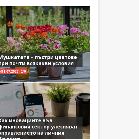
Мушкатата – пъстри цветове
при почти всякакви условия
31.07.2026
0
Как иновациите във
финансовия сектор улесняват
управлението на личния