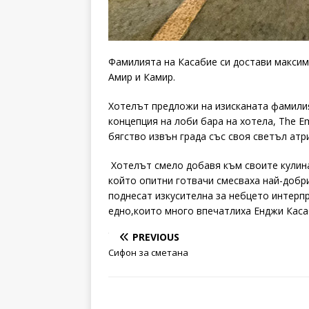
Фамилията на Касабие си достави максим
Амир и Камир.
Хотелът предложи на изисканата фамилия 
концепция на лоби бара на хотела, The E
бягство извън града със своя светъл атр
Хотелът смело добавя към своите кулина
който опитни готвачи смесваха най-добри
поднесат изкусителна за небцето интерп
едно,които много впечатлиха Енджи Кас
PREVIOUS
Сифон за сметана