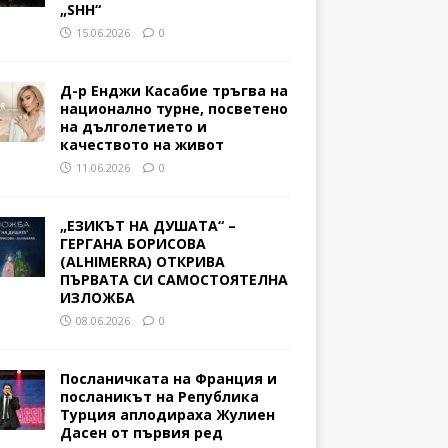
„SHH“
15.06.2026
0
Д-р Енджи Касабие тръгва на
национално турне, посветено
на дълголетието и
качеството на живот
11.06.2026
0
„ЕЗИКЪТ НА ДУШАТА“ –
ГЕРГАНА БОРИСОВА
(ALHIMERRA) ОТКРИВА
ПЪРВАТА СИ САМОСТОЯТЕЛНА
ИЗЛОЖБА
08.06.2026
0
Посланичката на Франция и
посланикът на Република
Турция аплодираха Жулиен
Дасен от първия ред