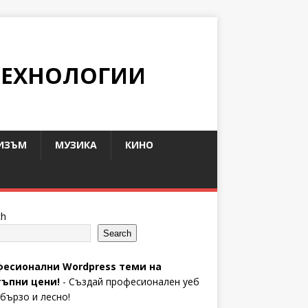
ТЕХНОЛОГИИ
ИЗЪМ
МУЗИКА
КИНО
ch
Search
есионални Wordpress теми на
ъпни цени!
- Създай професионален уеб
 бързо и лесно!