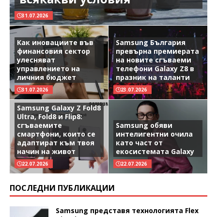
31.07.2026
Как иновациите във
Samsung България
финансовия сектор
превърна премиерата
улесняват
на новите сгъваеми
управлението на
телефони Galaxy Z8 в
личния бюджет
празник на таланти
31.07.2026
23.07.2026
Samsung Galaxy Z Fold8
Ultra, Fold8 и Flip8:
сгъваемите
Samsung обяви
смартфони, които се
интелигентни очила
адаптират към твоя
като част от
начин на живот
екосистемата Galaxy
22.07.2026
22.07.2026
ПОСЛЕДНИ ПУБЛИКАЦИИ
Samsung представя технологията Flex