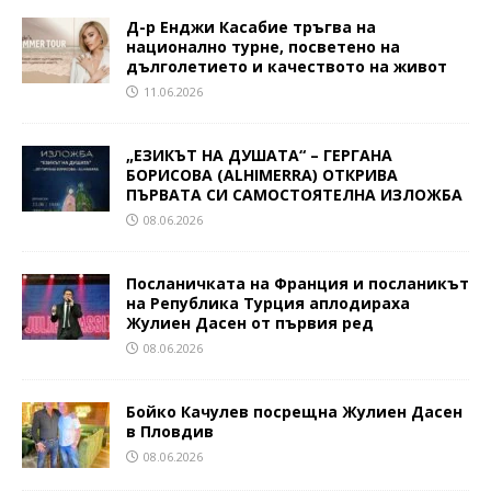
Д-р Енджи Касабие тръгва на
национално турне, посветено на
дълголетието и качеството на живот
11.06.2026
„ЕЗИКЪТ НА ДУШАТА“ – ГЕРГАНА
БОРИСОВА (ALHIMERRA) ОТКРИВА
ПЪРВАТА СИ САМОСТОЯТЕЛНА ИЗЛОЖБА
08.06.2026
Посланичката на Франция и посланикът
на Република Турция аплодираха
Жулиен Дасен от първия ред
08.06.2026
Бойко Качулев посрещна Жулиен Дасен
в Пловдив
08.06.2026