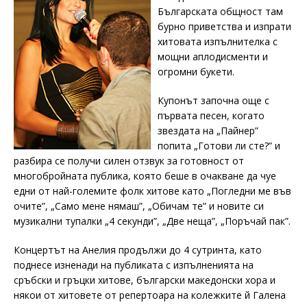
Българската общност там
бурно приветства и изпрати
хитовата изпълнителка с
мощни аплодисменти и
огромни букети.
Купонът започна още с
първата песен, когато
звездата на „Пайнер”
попита „Готови ли сте?” и
разбира се получи силен отзвук за готовност от
многобройната публика, която беше в очакване да чуе
едни от най-големите фолк хитове като „Погледни ме във
очите”, „Само мене нямаш”, „Обичам те” и новите си
музикални тупалки „4 секунди”, „Две неща”, „Поръчай пак”.
Концертът на Анелия продължи до 4 сутринта, като
поднесе изненади на публиката с изпълненията на
сръбски и гръцки хитове, български македонски хора и
някои от хитовете от репертоара на колежките й Галена