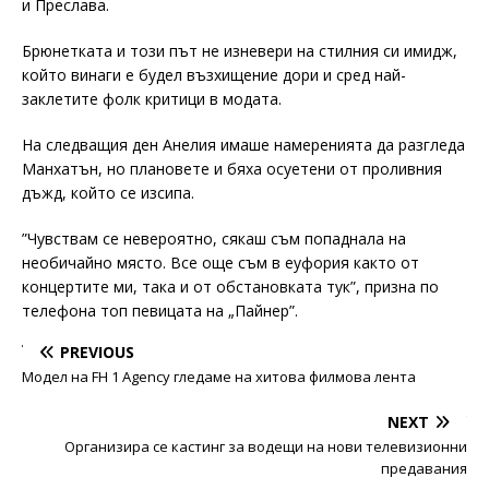
и Преслава.
Брюнетката и този път не изневери на стилния си имидж,
който винаги е будел възхищение дори и сред най-
заклетите фолк критици в модата.
На следващия ден Анелия имаше намеренията да разгледа
Манхатън, но плановете и бяха осуетени от проливния
дъжд, който се изсипа.
”Чувствам се невероятно, сякаш съм попаднала на
необичайно място. Все още съм в еуфория както от
концертите ми, така и от обстановката тук”, призна по
телефона топ певицата на „Пайнер”.
PREVIOUS
Модел на FH 1 Agency гледаме на хитова филмова лента
NEXT
Организира се кастинг за водещи на нови телевизионни
предавания