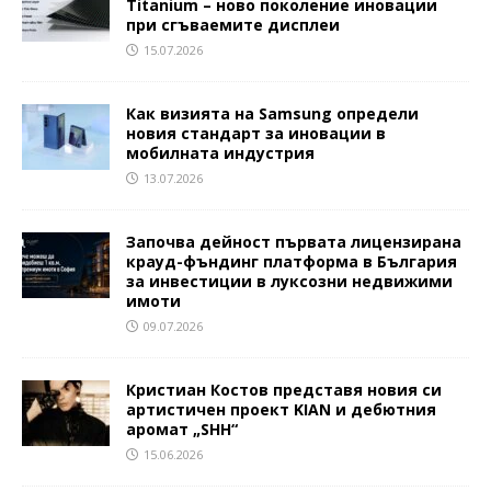
Titanium – ново поколение иновации
при сгъваемите дисплеи
15.07.2026
Как визията на Samsung определи
новия стандарт за иновации в
мобилната индустрия
13.07.2026
Започва дейност първата лицензирана
крауд-фъндинг платформа в България
за инвестиции в луксозни недвижими
имоти
09.07.2026
Кристиан Костов представя новия си
артистичен проект KIAN и дебютния
аромат „SHH“
15.06.2026