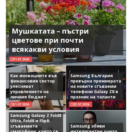
Мушкатата – пъстри
цветове при почти
всякакви условия
31.07.2026
Как иновациите във
Samsung България
финансовия сектор
превърна премиерата
улесняват
на новите сгъваеми
управлението на
телефони Galaxy Z8 в
личния бюджет
празник на таланти
31.07.2026
23.07.2026
Samsung Galaxy Z Fold8
Ultra, Fold8 и Flip8:
сгъваемите
Samsung обяви
смартфони, които се
интелигентни очила