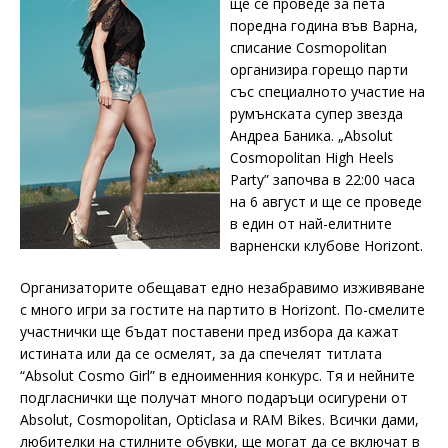
ще се проведе за пета
поредна година във Варна,
списание Cosmopolitan
организира горещо парти
със специалното участие на
румънската супер звезда
Андреа Баника. „Absolut
Cosmopolitan High Heels
Party” започва в 22:00 часа
на 6 август и ще се проведе
в един от най-елитните
варненски клубове Horizont.
Организаторите обещават едно незабравимо изживяване
с много игри за гостите на партито в Horizont. По-смелите
участнички ще бъдат поставени пред избора да кажат
истината или да се осмелят, за да спечелят титлата
“Absolut Cosmo Girl” в едноименния конкурс. Тя и нейните
подгласнички ще получат много подаръци осигурени от
Absolut, Cosmopolitan, Opticlasa и RAM Bikes. Всички дами,
любителки на стилните обувки, ще могат да се включат в