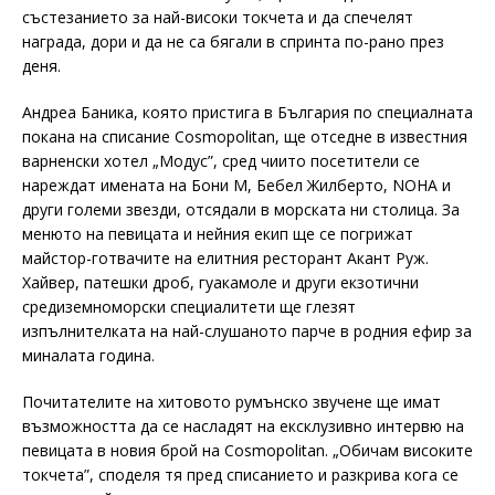
състезанието за най-високи токчета и да спечелят
награда, дори и да не са бягали в спринта по-рано през
деня.
Андреа Баника, която пристига в България по специалната
покана на списание Cosmopolitan, ще отседне в известния
варненски хотел „Модус”, сред чиито посетители се
нареждат имената на Бони М, Бебел Жилберто, NOHA и
други големи звезди, отсядали в морската ни столица. За
менюто на певицата и нейния екип ще се погрижат
майстор-готвачите на елитния ресторант Акант Руж.
Хайвер, патешки дроб, гуакамоле и други екзотични
средиземноморски специалитети ще глезят
изпълнителката на най-слушаното парче в родния ефир за
миналата година.
Почитателите на хитовото румънско звучене ще имат
възможността да се насладят на ексклузивно интервю на
певицата в новия брой на Cosmopolitan. „Обичам високите
токчета”, споделя тя пред списанието и разкрива кога се