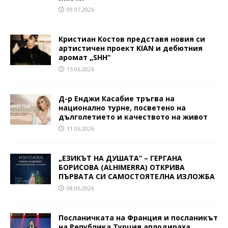
09.07.2026
Кристиан Костов представя новия си
артистичен проект KIAN и дебютния
аромат „SHH“
15.06.2026
Д-р Енджи Касабие тръгва на
национално турне, посветено на
дълголетието и качеството на живот
11.06.2026
„ЕЗИКЪТ НА ДУШАТА“ – ГЕРГАНА
БОРИСОВА (ALHIMERRA) ОТКРИВА
ПЪРВАТА СИ САМОСТОЯТЕЛНА ИЗЛОЖБА
08.06.2026
Посланичката на Франция и посланикът
на Република Турция аплодираха