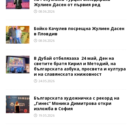
Жулиен Дасен от първия ред
08.06.2026
Бойко Качулев посрещна Жулиен Дасен
в Пловдив
08.06.2026
В Дубай отбелязаха 24 май, Ден на
светите братя Кирил и Методий, на
българската азбука, просвета и култура
и на славянската книжовност
24.05.2026
Българската художничка с рекорд на
„Гинес“ Моника Димитрова откри
изложба в София
19.05.2026