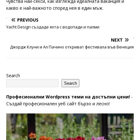
чувства най-секси, как изглежда идеалната ваканция и
какво е най-важното според нея в един мъж.
PREVIOUS
Yacht Design създаде яхта с водопади и палми
NEXT
Джордж Клуни и Ал Пачино откриват фестивала във Венеция
Search
Search
Професионални Wordpress теми на достъпни цени!
-
Създай професионален уеб сайт бързо и лесно!