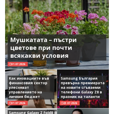
Мушкатата – пъстри
цветове при почти
всякакви условия
31.07.2026
Как иновациите във
Samsung България
финансовия сектор
превърна премиерата
улесняват
на новите сгъваеми
управлението на
телефони Galaxy Z8 в
личния бюджет
празник на таланти
31.07.2026
23.07.2026
Samsung Galaxy Z Fold8