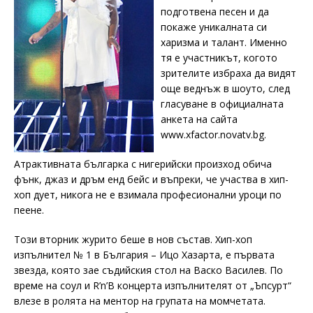
подготвена песен и да
покаже уникалната си
харизма и талант. Именно
тя е участникът, когото
зрителите избраха да видят
още веднъж в шоуто, след
гласуване в официалната
анкета на сайта
www.xfactor.novatv.bg.
Атрактивната българка с нигерийски произход обича
фънк, джаз и дръм енд бейс и въпреки, че участва в хип-
хоп дует, никога не е взимала професионални уроци по
пеене.
Този вторник журито беше в нов състав. Хип-хоп
изпълнител № 1 в България – Ицо Хазарта, е първата
звезда, която зае съдийския стол на Васко Василев. По
време на соул и R’n’B концерта изпълнителят от „Ъпсурт“
влезе в ролята на ментор на групата на момчетата.