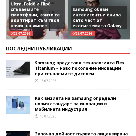
Ultra, Fold8 и Flip8:
сгъваемите
Samsung обяви
смартфони, които се
интелигентни очила
адаптират към твоя
като част от
начин на живот
екосистемата Galaxy
22.07.2026
22.07.2026
ПОСЛЕДНИ ПУБЛИКАЦИИ
Samsung представя технологията Flex
Titanium – ново поколение иновации
при сгъваемите дисплеи
15.07.2026
Как визията на Samsung определи
новия стандарт за иновации в
мобилната индустрия
13.07.2026
Започва дейност първата лицензирана