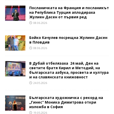
Посланичката на Франция и посланикът
на Република Турция аплодираха
Жулиен Дасен от първия ред
08.06.2026
Бойко Качулев посрещна Жулиен Дасен
в Пловдив
08.06.2026
В Дубай отбелязаха 24 май, Ден на
светите братя Кирил и Методий, на
българската азбука, просвета и култура
и на славянската книжовност
24.05.2026
Българската художничка с рекорд на
„Гинес“ Моника Димитрова откри
изложба в София
19.05.2026