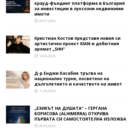
крауд-фъндинг платформа в България
за инвестиции в луксозни недвижими
имоти
09.07.2026
Кристиан Костов представя новия си
артистичен проект KIAN и дебютния
аромат „SHH“
15.06.2026
Д-р Енджи Касабие тръгва на
национално турне, посветено на
дълголетието и качеството на живот
11.06.2026
„ЕЗИКЪТ НА ДУШАТА“ – ГЕРГАНА
БОРИСОВА (ALHIMERRA) ОТКРИВА
ПЪРВАТА СИ САМОСТОЯТЕЛНА ИЗЛОЖБА
08.06.2026