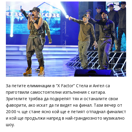
За петите елиминации в “X Factor” Стела и Ангел са
приготвили самостоятелни изпълнения с китара.
Зрителите трябва да подкрепят тях и останалите свои
фаворити, ако искат да ги видят на финал. Тази вечер от
20:00 ч. ще стане ясно кой ще е петият отпаднал финалист
и кой ще продължи напред в най-грандиозното музикално
шоу.