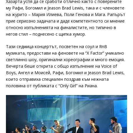
Хазарта успя да се сработи отлично както с поверените
му Рафи, Богомил и Jeason Brad Lewis, така и с членовете
на журито – Мария Илиева, Поли Генова и Мага. Рапърът
прие сериозно задачата и даде компетентното си мнение
относно изпълненията на финалистите, но типично в
негов стил – поднесено с щипка хумор.
Тази седмица концертът, посветен на соул и RnB
музиката, предостави на феновете на “X Factor” уникално
светлинно шоу, оригинални хореографии и много емоция.
Вечерта беше открита с общо изпълнение на Voice of
Boys, Ангел и Моисей, Рафи, Богомил и Jeason Brad Lewis,
които отправиха специален поздрав към нежната
половина от публиката с “Only Girl” на Риана.