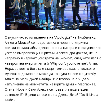
С акустичното изпълнение на “Apologize“ на Тимбаленд,
Ангел и Моисей се представиха в нова, по-лирична
светлина, залагайки единствено на китара и своя уникален
усет за импровизация и ритъм. Александра доказа, че не
напразно я наричат „сестрата на Бионсе“, след като изпя с
невероятна енергия хита й “Why don’t you love me”. А пък
Нора, за която йогата е също толкова важна, колкото
музиката, доказа, че може да танцува с песента „Family
Affair“ на Мери Джей Блайдж. В отговор на общото
изпълнение на момчетата, четирите дами – Маргарита,
Стела, Нора и Сани Алекса се превъплатиха в едни
истински R’n’B диви с песента на Джеси Джей “Do It Like a
Dude”.