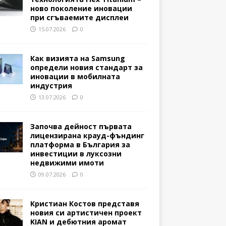
ново поколение иновации
при сгъваемите дисплеи
15.07.2026
0
Как визията на Samsung
определи новия стандарт за
иновации в мобилната
индустрия
13.07.2026
0
Започва дейност първата
лицензирана крауд-фъндинг
платформа в България за
инвестиции в луксозни
недвижими имоти
09.07.2026
0
Кристиан Костов представя
новия си артистичен проект
KIAN и дебютния аромат