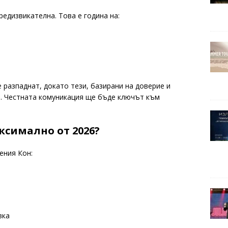
редизвикателна. Това е година на:
е разпаднат, докато тези, базирани на доверие и
т. Честната комуникация ще бъде ключът към
ксимално от 2026?
ения Кон:
вка