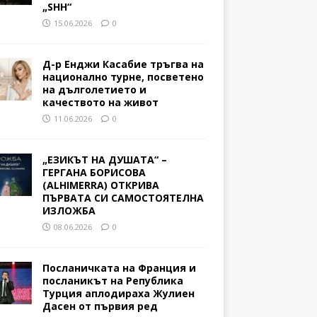
„SHH“
15.06.2026
0
Д-р Енджи Касабие тръгва на
национално турне, посветено
на дълголетието и
качеството на живот
11.06.2026
0
„ЕЗИКЪТ НА ДУШАТА“ –
ГЕРГАНА БОРИСОВА
(ALHIMERRA) ОТКРИВА
ПЪРВАТА СИ САМОСТОЯТЕЛНА
ИЗЛОЖБА
08.06.2026
0
Посланичката на Франция и
посланикът на Република
Турция аплодираха Жулиен
Дасен от първия ред