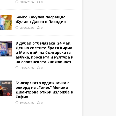
08.06.2026
0
Бойко Качулев посрещна
Жулиен Дасен в Пловдив
08.06.2026
0
В Дубай отбелязаха 24 май,
Ден на светите братя Кирил
и Методий, на българската
азбука, просвета и култура и
на славянската книжовност
24.05.2026
0
Българската художничка с
рекорд на „Гинес“ Моника
Димитрова откри изложба в
София
19.05.2026
0