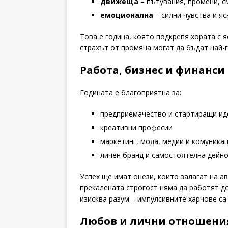
движеща
– пътувания, промени, с
емоционална
– силни чувства и яс
Това е година, която подкрепя хората с 
страхът от промяна могат да бъдат най-г
Работа, бизнес и финанси
Годината е благоприятна за:
предприемачество и стартиращи ид
креативни професии
маркетинг, мода, медии и комуника
личен бранд и самостоятелна дейн
Успех ще имат онези, които залагат на а
прекалената строгост няма да работят д
изисква разум – импулсивните харчове са 
Любов и лични отношени