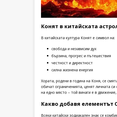
Конят в китайската астро
В китайската култура Конят е символ на:
свобода и независим дух
бързина, прогрес и пътешествия
честност и директност
силна жизнена енергия
Хората, родени в година на Коня, се смят
обичат ограниченията, ценят личната си 
на едно място – той винаги е в движение
Какво добавя елементът 
Всеки китайски зодиакален знак се комби