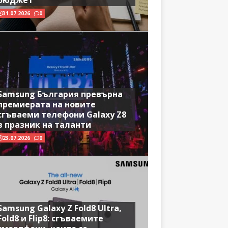
бюджет
31.07.2026
0
Samsung България превърна
премиерата на новите
сгъваеми телефони Galaxy Z8
в празник на таланти
23.07.2026
0
Samsung Galaxy Z Fold8 Ultra,
Fold8 и Flip8: сгъваемите