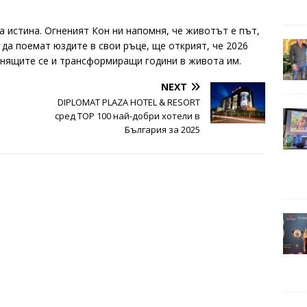
на истина. Огненият Кон ни напомня, че животът е път,
 да поемат юздите в свои ръце, ще открият, че 2026
мнящите се и трансформиращи години в живота им.
NEXT
DIPLOMAT PLAZA HOTEL & RESORT
сред TOP 100 най-добри хотели в
България за 2025