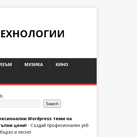
ТЕХНОЛОГИИ
ИЗЪМ
МУЗИКА
КИНО
ch
Search
есионални Wordpress теми на
ъпни цени!
- Създай професионален уеб
 бързо и лесно!