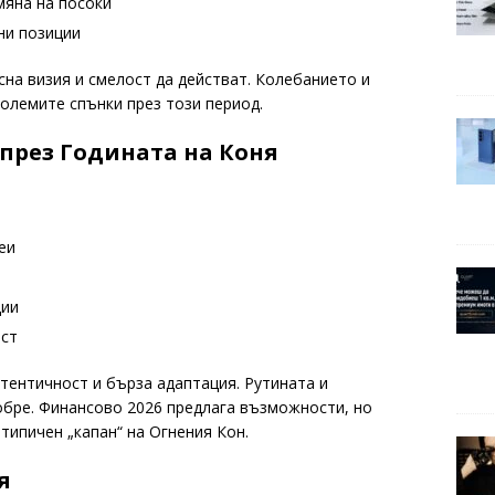
мяна на посоки
ни позиции
ясна визия и смелост да действат. Колебанието и
олемите спънки през този период.
 през Годината на Коня
еи
ции
ост
втентичност и бърза адаптация. Рутината и
обре. Финансово 2026 предлага възможности, но
типичен „капан“ на Огнения Кон.
я