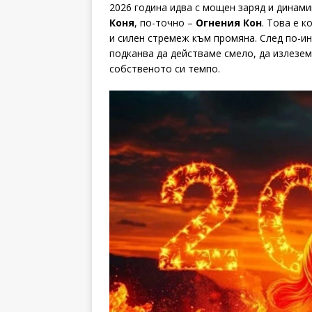
2026 година идва с мощен заряд и динами
Коня
, по-точно –
Огнения Кон
. Това е 
и силен стремеж към промяна. След по-ин
подканва да действаме смело, да излезем
собственото си темпо.