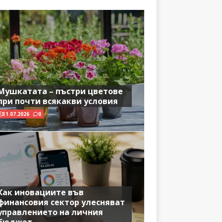
Мушкатата – пъстри цветове
при почти всякакви условия
31.07.2026
0
Как иновациите във
финансовия сектор улесняват
управлението на личния