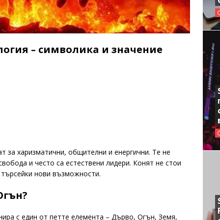
логия – символика и значение
ат за харизматични, общителни и енергични. Те не
свобода и често са естествени лидери. Конят не стои
, търсейки нови възможности.
Огън?
нира с един от петте елемента – Дърво, Огън, Земя,