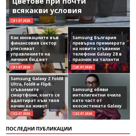
цветове при почти
всякакви условия
31.07.2026
Как иновациите във
Samsung България
финансовия сектор
превърна премиерата
улесняват
на новите сгъваеми
управлението на
телефони Galaxy Z8 в
личния бюджет
празник на таланти
31.07.2026
23.07.2026
Samsung Galaxy Z Fold8
Ultra, Fold8 и Flip8:
сгъваемите
Samsung обяви
смартфони, които се
интелигентни очила
адаптират към твоя
като част от
начин на живот
екосистемата Galaxy
22.07.2026
22.07.2026
ПОСЛЕДНИ ПУБЛИКАЦИИ