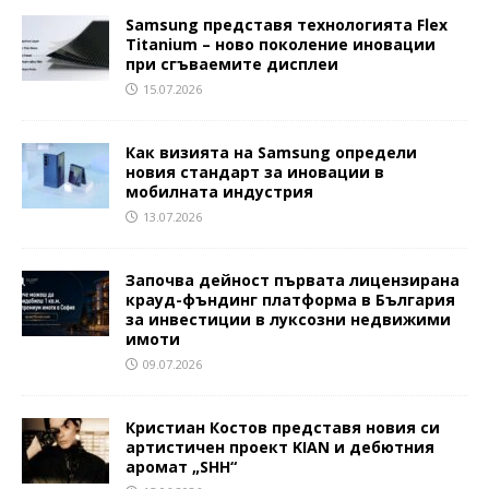
Samsung представя технологията Flex
Titanium – ново поколение иновации
при сгъваемите дисплеи
15.07.2026
Как визията на Samsung определи
новия стандарт за иновации в
мобилната индустрия
13.07.2026
Започва дейност първата лицензирана
крауд-фъндинг платформа в България
за инвестиции в луксозни недвижими
имоти
09.07.2026
Кристиан Костов представя новия си
артистичен проект KIAN и дебютния
аромат „SHH“