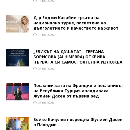
15.06.2026
Д-р Енджи Касабие тръгва на
национално турне, посветено на
дълголетието и качеството на живот
11.06.2026
„ЕЗИКЪТ НА ДУШАТА“ – ГЕРГАНА
БОРИСОВА (ALHIMERRA) ОТКРИВА
ПЪРВАТА СИ САМОСТОЯТЕЛНА ИЗЛОЖБА
08.06.2026
Посланичката на Франция и посланикът
на Република Турция аплодираха
Жулиен Дасен от първия ред
08.06.2026
Бойко Качулев посрещна Жулиен Дасен
в Пловдив