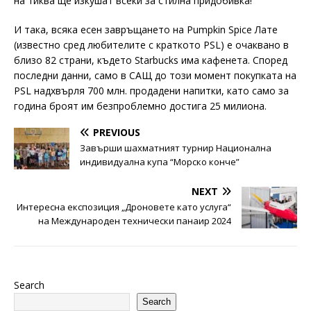
на тиква ще изкушат всеки за стилна придобивка!
И така, всяка есен завръщането на Pumpkin Spice Лате
(известно сред любителите с краткото PSL) е очаквано в
близо 82 страни, където Starbucks има кафенета. Според
последни данни, само в САЩ до този момент покупката на
PSL надхвърля 700 млн. продадени напитки, като само за
година броят им безпроблемно достига 25 милиона.
PREVIOUS
Завърши шахматният турнир Национална
индивидуална купа “Морско конче”
NEXT
Интересна експозиция „Дроновете като услуга“
на Международен технически панаир 2024
Search
Search