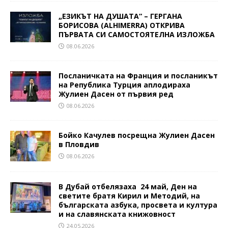
„ЕЗИКЪТ НА ДУШАТА“ – ГЕРГАНА
БОРИСОВА (ALHIMERRA) ОТКРИВА
ПЪРВАТА СИ САМОСТОЯТЕЛНА ИЗЛОЖБА
08.06.2026
Посланичката на Франция и посланикът
на Република Турция аплодираха
Жулиен Дасен от първия ред
08.06.2026
Бойко Качулев посрещна Жулиен Дасен
в Пловдив
08.06.2026
В Дубай отбелязаха 24 май, Ден на
светите братя Кирил и Методий, на
българската азбука, просвета и култура
и на славянската книжовност
24.05.2026