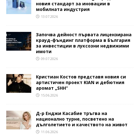
новия стандарт за иновации в
мобилната индустрия
13.07.2026
Започва дейност първата лицензирана
крауд-фъндинг платформа в България
за инвестиции в луксозни недвижими
имоти
09.07.2026
Кристиан Костов представя новия си
артистичен проект KIAN и дебютния
аромат „SHH“
15.06.2026
Д-р Енджи Касабие тръгва на
национално турне, посветено на
дълголетието и качеството на живот
11.06.2026