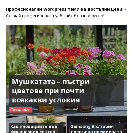
Професионални Wordpress теми на достъпни цени!
-
Създай професионален уеб сайт бързо и лесно!
Мушкатата – пъстри
цветове при почти
всякакви условия
31.07.2026
Как иновациите във
Samsung България
финансовия сектор
превърна премиерата