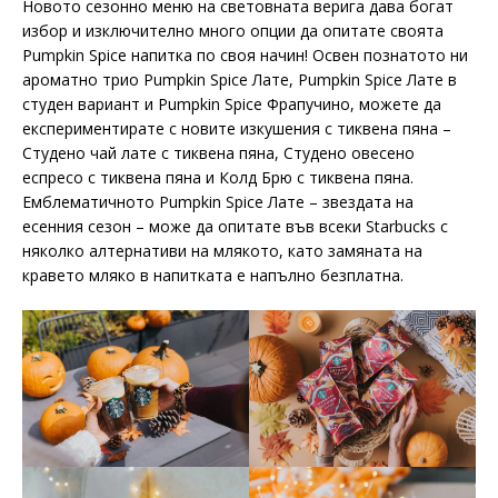
Новото сезонно меню на световната верига дава богат
избор и изключително много опции да опитате своята
Pumpkin Spice напитка по своя начин! Освен познатото ни
ароматно трио Pumpkin Spice Лате, Pumpkin Spice Лате в
студен вариант и Pumpkin Spice Фрапучино, можете да
експериментирате с новите изкушения с тиквена пяна –
Студено чай лате с тиквена пяна, Студено овесено
еспресо с тиквена пяна и Колд Брю с тиквена пяна.
Емблематичното Pumpkin Spice Лате – звездата на
есенния сезон – може да опитате във всеки Starbucks с
няколко алтернативи на млякото, като замяната на
кравето мляко в напитката е напълно безплатна.