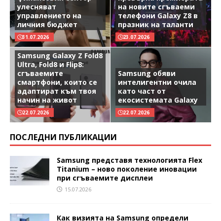
улесняват
на новите сгъваеми
управлението на
телефони Galaxy Z8 в
личния бюджет
празник на таланти
31.07.2026
23.07.2026
Samsung Galaxy Z Fold8
Ultra, Fold8 и Flip8:
сгъваемите
Samsung обяви
смартфони, които се
интелигентни очила
адаптират към твоя
като част от
начин на живот
екосистемата Galaxy
22.07.2026
22.07.2026
ПОСЛЕДНИ ПУБЛИКАЦИИ
Samsung представя технологията Flex
Titanium – ново поколение иновации
при сгъваемите дисплеи
15.07.2026
Как визията на Samsung определи