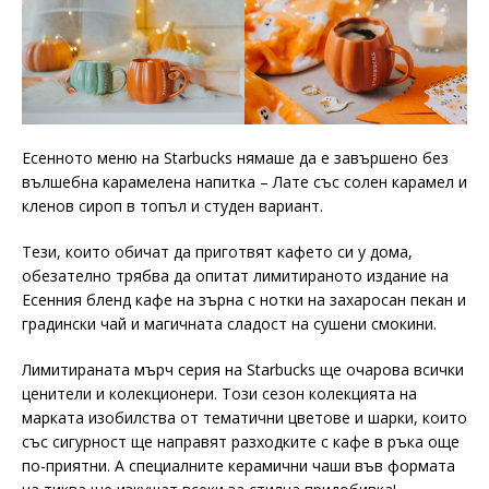
Есенното меню на Starbucks нямаше да е завършено без
вълшебна карамелена напитка – Лате със солен карамел и
кленов сироп в топъл и студен вариант.
Тези, които обичат да приготвят кафето си у дома,
обезателно трябва да опитат лимитираното издание на
Есенния бленд кафе на зърна с нотки на захаросан пекан и
градински чай и магичната сладост на сушени смокини.
Лимитираната мърч серия на Starbucks ще очарова всички
ценители и колекционери. Този сезон колекцията на
марката изобилства от тематични цветове и шарки, които
със сигурност ще направят разходките с кафе в ръка още
по-приятни. А специалните керамични чаши във формата