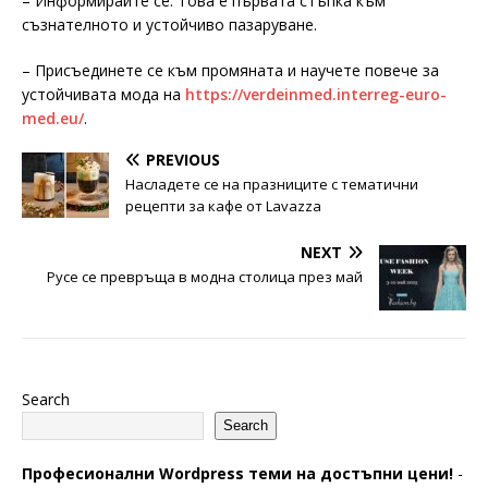
– Информирайте се. Това е първата стъпка към
съзнателното и устойчиво пазаруване.
– Присъединете се към промяната и научете повече за
устойчивата мода на
https://verdeinmed.interreg-euro-
med.eu/
.
PREVIOUS
Насладете се на празниците с тематични
рецепти за кафе от Lavazza
NEXT
Русе се превръща в модна столица през май
Search
Search
Професионални Wordpress теми на достъпни цени!
-