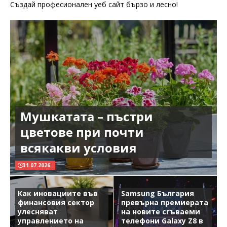
Създай професионален уеб сайт бързо и лесно!
Мушкатата – пъстри
цветове при почти
всякакви условия
31.07.2026
Как иновациите във
Samsung България
финансовия сектор
превърна премиерата
улесняват
на новите сгъваеми
управлението на
телефони Galaxy Z8 в