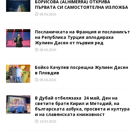
БОРИСОВА (ALHIMERRA) ОТКРИВА
ПЪРВАТА СИ САМОСТОЯТЕЛНА ИЗЛОЖБА
08.06.2026
Посланичката на Франция и посланикът
на Република Турция аплодираха
Жулиен Дасен от първия ред
08.06.2026
Бойко Качулев посрещна Жулиен Дасен
в Пловдив
08.06.2026
В Дубай отбелязаха 24 май, Ден на
светите братя Кирил и Методий, на
българската азбука, просвета и култура
и на славянската книжовност
24.05.2026