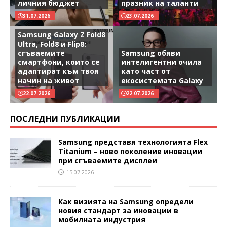
личния бюджет
празник на таланти
31.07.2026
23.07.2026
Samsung Galaxy Z Fold8
Ultra, Fold8 и Flip8:
сгъваемите
Samsung обяви
смартфони, които се
интелигентни очила
адаптират към твоя
като част от
начин на живот
екосистемата Galaxy
22.07.2026
22.07.2026
ПОСЛЕДНИ ПУБЛИКАЦИИ
Samsung представя технологията Flex
Titanium – ново поколение иновации
при сгъваемите дисплеи
15.07.2026
Как визията на Samsung определи
новия стандарт за иновации в
мобилната индустрия