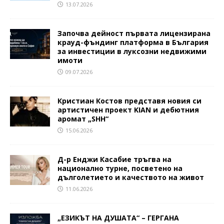
13.07.2026
Започва дейност първата лицензирана
крауд-фъндинг платформа в България
за инвестиции в луксозни недвижими
имоти
09.07.2026
Кристиан Костов представя новия си
артистичен проект KIAN и дебютния
аромат „SHH“
15.06.2026
Д-р Енджи Касабие тръгва на
национално турне, посветено на
дълголетието и качеството на живот
11.06.2026
„ЕЗИКЪТ НА ДУШАТА“ – ГЕРГАНА