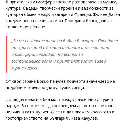
В приятелска атмосфера гостите разговаряха за музика,
култура, бъдещи творчески проекти и възможности за
културен обмен между България и Франция. Жулиен Дасен
сподели впечатленията си от Пловдив и благодари за
топлото посрещане.
„За мен е удоволствие да бъда в България. Пловдив е
прекрасен град с богата история и невероятна
атмосфера. Благодаря на всички за
гостоприемството и приятелството“, заяви
Жулиен Дасен.
От своя страна Бойко Качулев подчерта значението на
подобни международни културни срещи:
„Пловдив винаги е бил мост между различни култури и
народи. За нас е чест да посрещнем артист от световна
величина като Жулиен Дасен и да покажем красотата и
гостоприемството на България“, каза Качулев.