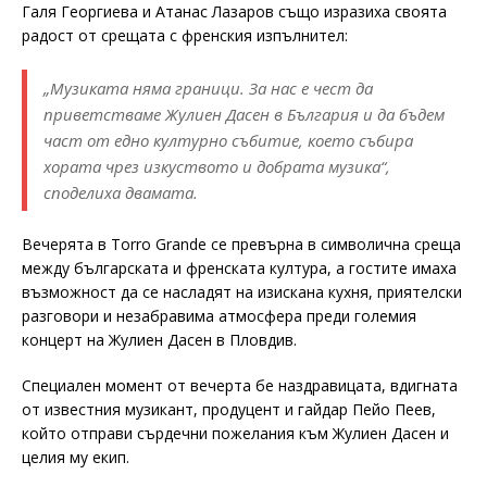
Галя Георгиева и Атанас Лазаров също изразиха своята
радост от срещата с френския изпълнител:
„Музиката няма граници. За нас е чест да
приветстваме Жулиен Дасен в България и да бъдем
част от едно културно събитие, което събира
хората чрез изкуството и добрата музика“,
споделиха двамата.
Вечерята в Torro Grande се превърна в символична среща
между българската и френската култура, а гостите имаха
възможност да се насладят на изискана кухня, приятелски
разговори и незабравима атмосфера преди големия
концерт на Жулиен Дасен в Пловдив.
Специален момент от вечерта бе наздравицата, вдигната
от известния музикант, продуцент и гайдар Пейо Пеев,
който отправи сърдечни пожелания към Жулиен Дасен и
целия му екип.