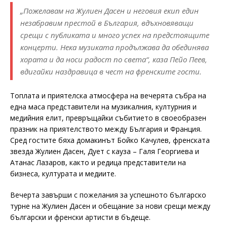
„Пожелавам на Жулиен Дасен и неговия екип един
незабравим престой в България, вдъхновяващи
срещи с публиката и много успех на предстоящите
концерти. Нека музиката продължава да обединява
хората и да носи радост по света“, каза Пейо Пеев,
вдигайки наздравица в чест на френските гости.
Топлата и приятелска атмосфера на вечерята събра на
една маса представители на музикалния, културния и
медийния елит, превръщайки събитието в своеобразен
празник на приятелството между България и Франция.
Сред гостите бяха домакинът Бойко Качулев, френската
звезда Жулиен Дасен, Дует с кауза – Галя Георгиева и
Атанас Лазаров, както и редица представители на
бизнеса, културата и медиите.
Вечерта завърши с пожелания за успешното българско
турне на Жулиен Дасен и обещание за нови срещи между
български и френски артисти в бъдеще.