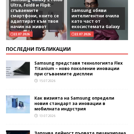
Ultra, Fold8 и Flip8:
сгъваемите
Samsung обяви
смартфони, които се
интелигентни очила
адаптират към твоя
като част от
начин на живот
екосистемата Galaxy
22.07.2026
22.07.2026
ПОСЛЕДНИ ПУБЛИКАЦИИ
Samsung представя технологията Flex
Titanium – ново поколение иновации
при сгъваемите дисплеи
15.07.2026
Как визията на Samsung определи
новия стандарт за иновации в
мобилната индустрия
13.07.2026
Започва дейност първата лицензирана