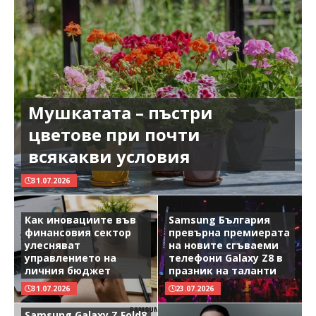
Мушкатата – пъстри
цветове при почти
всякакви условия
31.07.2026
Как иновациите във
Samsung България
финансовия сектор
превърна премиерата
улесняват
на новите сгъваеми
управлението на
телефони Galaxy Z8 в
личния бюджет
празник на таланти
31.07.2026
23.07.2026
Samsung Galaxy Z Fold8