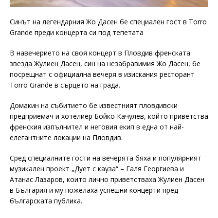
Синът на легендарния Жо Дасен бе специален гост в Torro
Grande преди концерта си под тепетата
В навечерието на своя концерт в Пловдив френската
звезда Жулиен Дасен, син на незабравимия Жо Дасен, бе
посрещнат с официална вечеря в изискания ресторант
Torro Grande в сърцето на града.
Домакин на събитието бе известният пловдивски
предприемач и хотелиер Бойко Качулев, който приветства
френския изпълнител и неговия екип в една от най-
елегантните локации на Пловдив.
Сред специалните гости на вечерята бяха и популярният
музикален проект „Дует с кауза“ – Галя Георгиева и
Атанас Лазаров, които лично приветстваха Жулиен Дасен
в България и му пожелаха успешни концерти пред
българската публика.