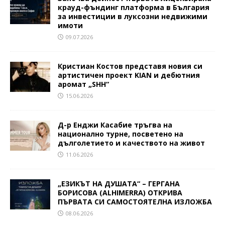
крауд-фъндинг платформа в България
за инвестиции в луксозни недвижими
имоти
09.07.2026
Кристиан Костов представя новия си
артистичен проект KIAN и дебютния
аромат „SHH“
15.06.2026
Д-р Енджи Касабие тръгва на
национално турне, посветено на
дълголетието и качеството на живот
11.06.2026
„ЕЗИКЪТ НА ДУШАТА“ – ГЕРГАНА
БОРИСОВА (ALHIMERRA) ОТКРИВА
ПЪРВАТА СИ САМОСТОЯТЕЛНА ИЗЛОЖБА
08.06.2026