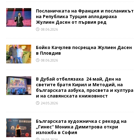
Посланичката на Франция и посланикът
на Република Турция аплодираха
Жулиен Дасен от първия ред
08.06.2026
Бойко Качулев посрещна Жулиен Дасен
в Пловдив
08.06.2026
В Дубай отбелязаха 24 май, Ден на
светите братя Кирил и Методий, на
българската азбука, просвета и култура
и на славянската книжовност
24.05.2026
Българската художничка с рекорд на
„Гинес“ Моника Димитрова откри
изложба в София
19.05.2026