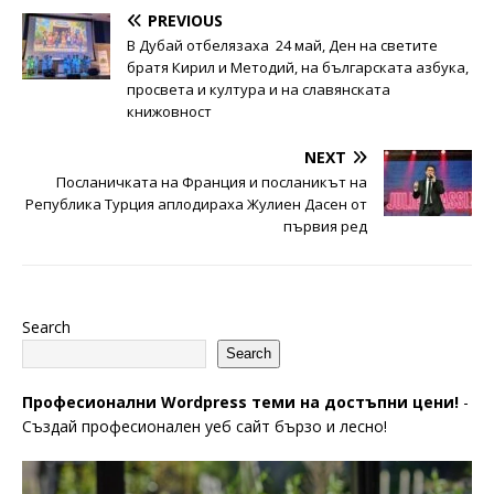
PREVIOUS
В Дубай отбелязаха 24 май, Ден на светите
братя Кирил и Методий, на българската азбука,
просвета и култура и на славянската
книжовност
NEXT
Посланичката на Франция и посланикът на
Република Турция аплодираха Жулиен Дасен от
първия ред
Search
Search
Професионални Wordpress теми на достъпни цени!
-
Създай професионален уеб сайт бързо и лесно!